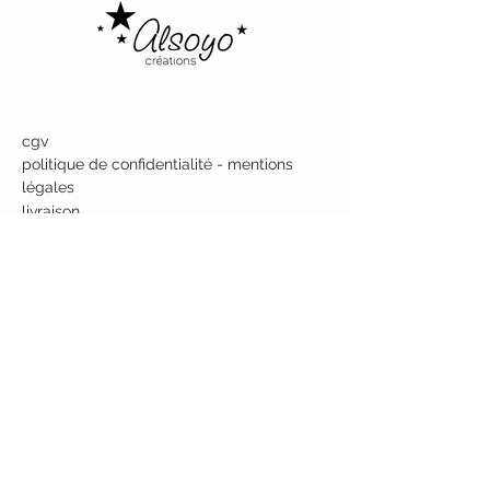
Alsoyo Creations
cgv
politique de confidentialité - mentions
légales
livraison
politique de retours
contactez-nous
à propos de nous
NOUS ECRIRE
8, Rue Joseph Dessaix
74000 ANNECY
France