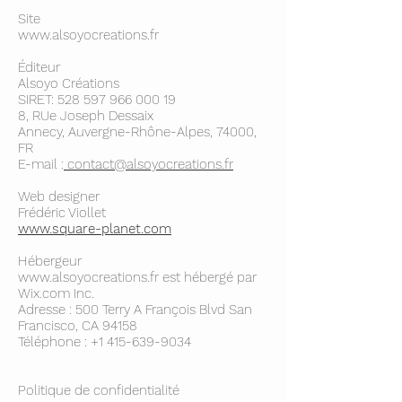
Site
www.alsoyocreations.fr
Éditeur
Alsoyo Créations
SIRET:
528 597 966 000 19
8, RUe Joseph Dessaix
Annecy, Auvergne-Rhône-Alpes, 74000,
FR
E-mail :
contact@alsoyocreations.fr
Web designer
Frédéric Viollet
www.square-planet.com
Hébergeur
www.alsoyocreations.fr
est hébergé par
Wix.com Inc.
Adresse : 500 Terry A François Blvd San
Francisco, CA 94158
Téléphone :
+1 415-639-9034
Politique de confidentialité