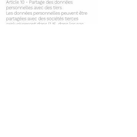
Article 10 - Partage des données
personnelles avec des tiers
Les données personnelles peuvent être
partagées avec des sociétés tierces
exclusivement dans l'UE, dans les cas
suivants :
- lorsque l'utilisateur publie, dans les
zones de commentaires libres de la
plateforme, des informations accessibles
au public
- quand l'utilisateur autorise le site web
d'un tiers à accéder à ses données
- quand la plateforme recourt aux
services de prestataires pour fournir
l'assistance utilisateurs, la publicité et les
services de paiement. Ces prestataires
disposent d'un accès limité aux données
de l'utilisateur, dans le cadre de
l'exécution de ces prestations, et ont
l'obligation contractuelle de les utiliser en
conformité avec les dispositions de la
réglementation applicable en matière de
protection des données à caractère
personnel.
- si la loi l'exige, la plateforme peut