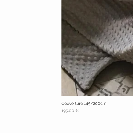
Couverture 145/200cm
Prix
195,00 €