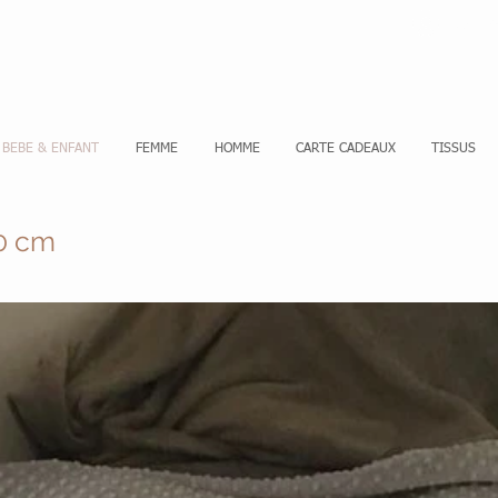
Se co
BEBE & ENFANT
FEMME
HOMME
CARTE CADEAUX
TISSUS
0 cm