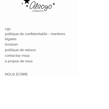
Alsoyo Creations
cgv
politique de confidentialité - mentions
légales
livraison
politique de retours
contactez-nous
à propos de nous
NOUS ECRIRE
8, Rue Joseph Dessaix
74000 ANNECY
France
RESTONS EN CONTACT