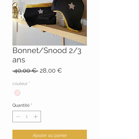
Bonnet/Snood 2/3
ans
Prix
Prix
 40,00 € 
28,00 €
original
promotionnel
couleur
*
Quantité
*
Ajouter au panier