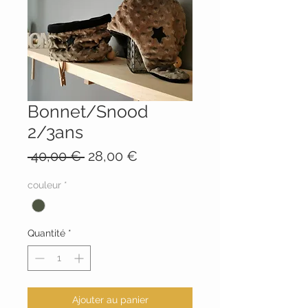
Bonnet/Snood
2/3ans
Prix
Prix
 40,00 € 
28,00 €
original
promotionnel
couleur
*
Quantité
*
Ajouter au panier