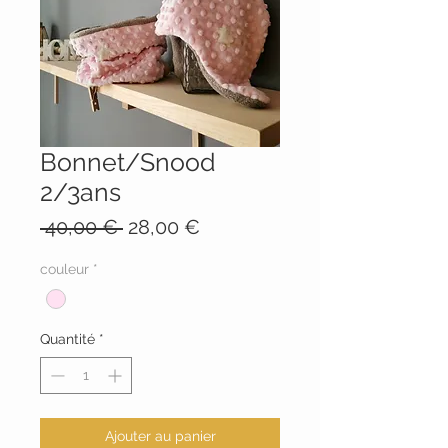
Bonnet/Snood
2/3ans
Prix
Prix
 40,00 € 
28,00 €
original
promotionnel
couleur
*
Quantité
*
Ajouter au panier