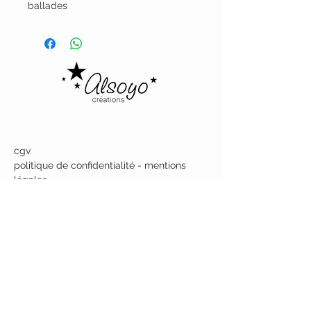
ballades
Alsoyo Creations
cgv
politique de confidentialité - mentions
légales
livraison
politique de retours
contactez-nous
à propos de nous
NOUS ECRIRE
8, Rue Joseph Dessaix