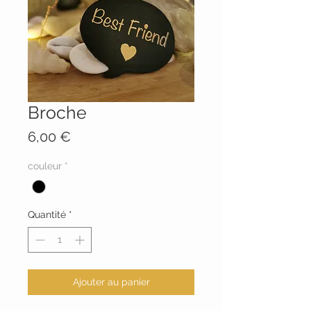
Broche
Prix
6,00 €
couleur
*
Quantité
*
Ajouter au panier