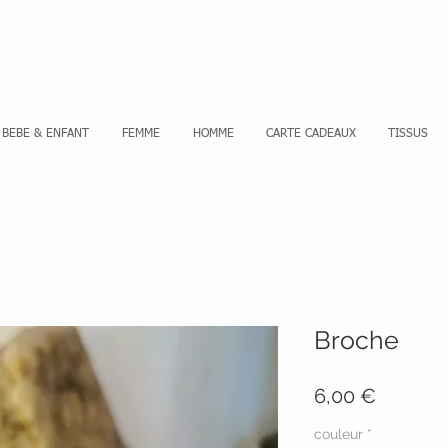
Se co
BEBE & ENFANT
FEMME
HOMME
CARTE CADEAUX
TISSUS
Broche
Prix
6,00 €
couleur
*