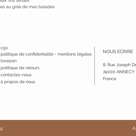
iser vos tenues
nées au grée de mes balades
cgv
NOUS ECRIRE
politique de confidentialité - mentions légales
livraison
8, Rue Joseph D
politique de retours
74000 ANNECY
contactez-nous
France
à propos de nous
A
et