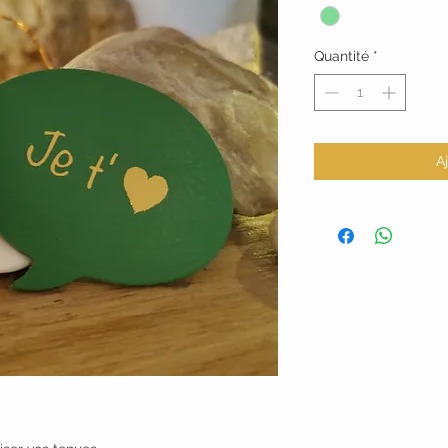
Quantité
*
A