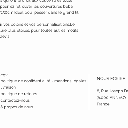
s qui ont le droit aux couvertures toute
us pourrez retrouver les couvertures bébé
/150cm.Idéal pour passer dans le grand lit
r vos coloris et vos personnalisations.Le
re plus étoiles, pour toutes autres motifs
devis
cgv
NOUS ECRIRE
politique de confidentialité - mentions légales
livraison
8, Rue Joseph D
politique de retours
74000 ANNECY
contactez-nous
France
à propos de nous