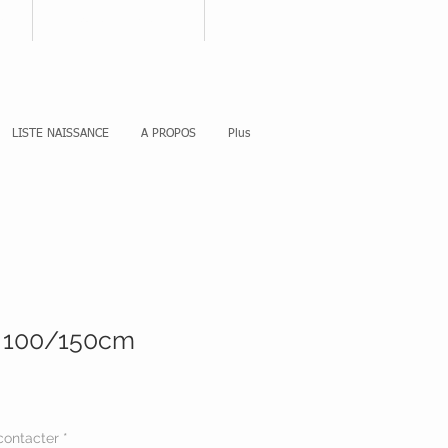
nnecter
Votre panier
LISTE NAISSANCE
A PROPOS
Plus
e 100/150cm
ontacter
*