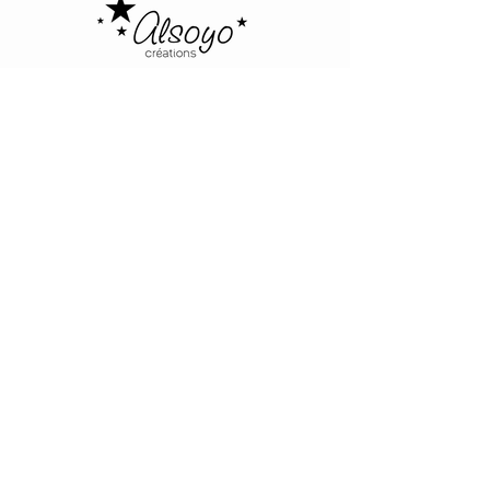
Alsoyo Creations
cgv
politique de confidentialité - mentions
légales
livraison
politique de retours
contactez-nous
à propos de nous
NOUS ECRIRE
8, Rue Joseph Dessaix
74000 ANNECY
France