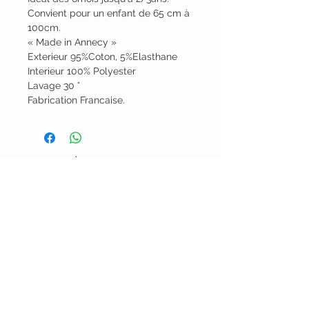
Convient pour un enfant de 65 cm à
100cm.
« Made in Annecy »
Exterieur 95%Coton, 5%Elasthane
Interieur 100% Polyester
Lavage 30 °
Fabrication Francaise.
Alsoyo Creations
cgv
politique de confidentialité - mentions
légales
livraison
politique de retours