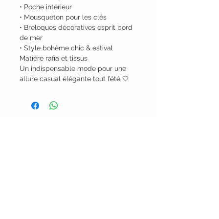
• Poche intérieur
• Mousqueton pour les clés
• Breloques décoratives esprit bord
de mer
• Style bohème chic & estival
Matière rafia et tissus
Un indispensable mode pour une
allure casual élégante tout l’été 🤍
Alsoyo Creations
cgv
politique de confidentialité - mentions
légales
livraison