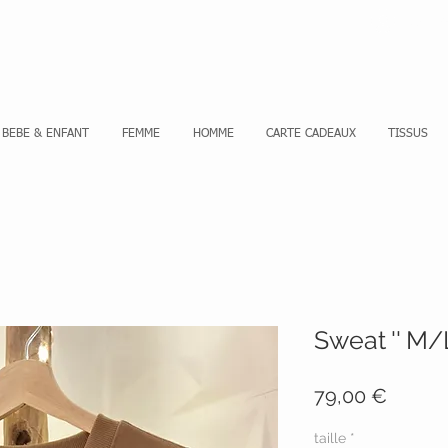
Se co
BEBE & ENFANT
FEMME
HOMME
CARTE CADEAUX
TISSUS
Sweat '' M/L
Prix
79,00 €
taille
*