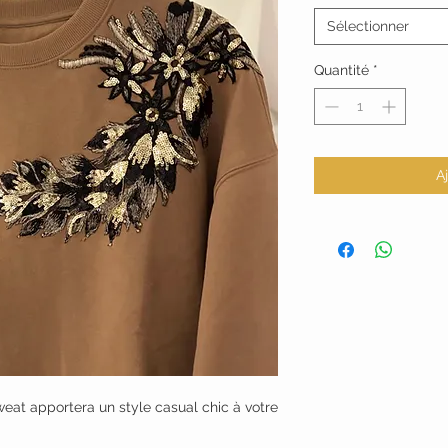
Sélectionner
Quantité
*
A
weat apportera un style casual chic à votre