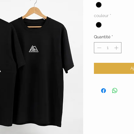
couleur
*
Quantité
*
A